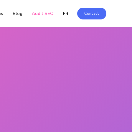
EN
ns
Blog
Audit SEO
FR
Contact