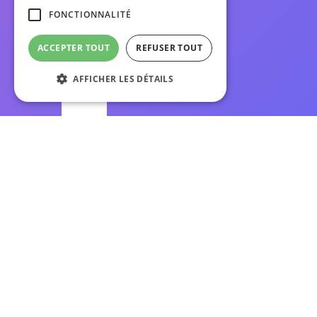
FONCTIONNALITÉ
ACCEPTER TOUT
REFUSER TOUT
AFFICHER LES DÉTAILS
Strictement nécessaires
Performance
Ciblage
Fonctionnalité
Les cookies strictement nécessaires habilitent
des fonctionnalités de base du site Web telles
que la connexion des utilisateurs et la gestion
des comptes. Le site Web ne peut pas être
utilisé correctement sans les cookies
strictement nécessaires.
Nom
Provider / Domaine
Expiration
Description
CookieScriptConsent
1 mois
Ce cookie est
CookieScript
utilisé par le
.pasolinteractive.com
service Cooki
Script.com p
mémoriser le