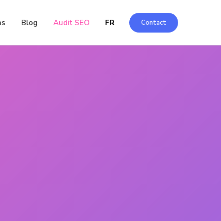
EN
ns
Blog
Audit SEO
FR
Contact