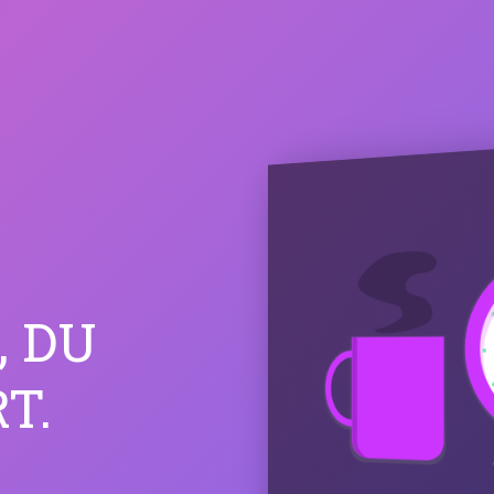
, DU
T.