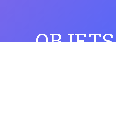
OBJETS
e-
our
s